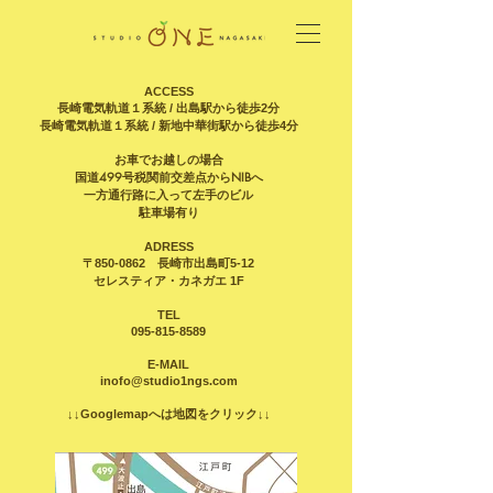
ACCESS
長崎電気軌道１系統 / 出島駅から徒歩2分
長崎電気軌道１系統 / 新地中華街駅から徒歩4分
お車でお越しの場合
国道499号税関前交差点からNIBへ
一方通行路に入って左手のビル
駐車場有り
ADRESS
〒850-0862 長崎市出島町5-12
セレスティア・カネガエ 1F
TEL
095-815-8589
E-MAIL
inofo@studio1ngs.com
↓↓Googlemapへは地図をクリック↓↓